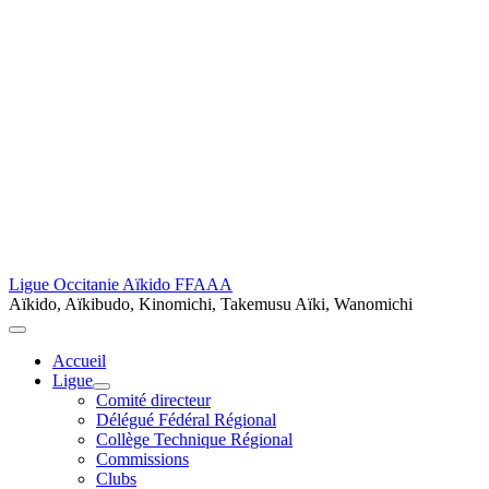
Ligue Occitanie Aïkido FFAAA
Aïkido, Aïkibudo, Kinomichi, Takemusu Aïki, Wanomichi
Accueil
Ligue
Comité directeur
Délégué Fédéral Régional
Collège Technique Régional
Commissions
Clubs