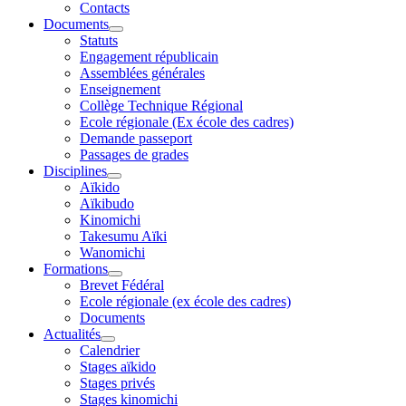
Contacts
Documents
Statuts
Engagement républicain
Assemblées générales
Enseignement
Collège Technique Régional
Ecole régionale (Ex école des cadres)
Demande passeport
Passages de grades
Disciplines
Aïkido
Aïkibudo
Kinomichi
Takesumu Aïki
Wanomichi
Formations
Brevet Fédéral
Ecole régionale (ex école des cadres)
Documents
Actualités
Calendrier
Stages aïkido
Stages privés
Stages kinomichi