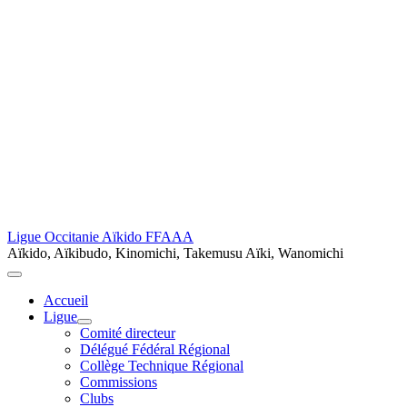
Ligue Occitanie Aïkido FFAAA
Aïkido, Aïkibudo, Kinomichi, Takemusu Aïki, Wanomichi
Accueil
Ligue
Comité directeur
Délégué Fédéral Régional
Collège Technique Régional
Commissions
Clubs