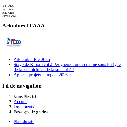
Aiki Club
Juin 2025
Aiki Club
Février 2025
Actualités FFAAA
Aïkiclub – Été 2026
Stage de Kinomichi à Périgueux : une semaine sous le signe
de la technicité et de la solidarité !
Appel à projets « Impact 2026 »
Fil de navigation
Vous êtes ici :
Accueil
Documents
Passages de grades
Plan du site