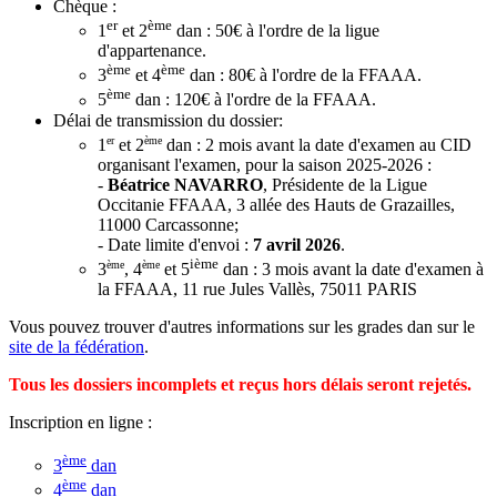
Chèque :
er
ème
1
et 2
dan : 50€ à l'ordre de la ligue
d'appartenance.
ème
ème
3
et 4
dan : 80€ à l'ordre de la FFAAA.
ème
5
dan : 120€ à l'ordre de la FFAAA.
Délai de transmission du dossier:
er
ème
1
et 2
dan : 2 mois avant la date d'examen au CID
organisant l'examen, pour la saison 2025-2026 :
-
Béatrice NAVARRO
, Présidente de la Ligue
Occitanie FFAAA, 3 allée des Hauts de Grazailles,
11000 Carcassonne;
- Date limite d'envoi :
7 avril 2026
.
ième
ème
ème
3
, 4
et 5
dan : 3 mois avant la date d'examen à
la FFAAA, 11 rue Jules Vallès, 75011 PARIS
Vous pouvez trouver d'autres informations sur les grades dan sur le
site de la fédération
.
Tous les dossiers incomplets et reçus hors délais seront rejetés.
Inscription en ligne :
ème
3
dan
ème
4
dan