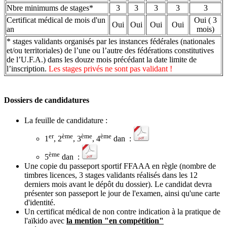
Nbre minimums de stages*
3
3
3
3
3
Certificat médical de mois d'un
Oui ( 3
Oui
Oui
Oui
Oui
an
mois)
* stages validants organisés par les instances fédérales (nationales
et/ou territoriales) de l’une ou l’autre des fédérations constitutives
de l’U.F.A.) dans les douze mois précédant la date limite de
l’inscription.
Les stages privés ne sont pas validant !
Dossiers de candidatures
La feuille de candidature :
er
ème
ème
ème
1
, 2
, 3
, 4
dan :
ème
5
dan :
Une copie du passeport sportif FFAAA en règle (nombre de
timbres licences, 3 stages validants réalisés dans les 12
derniers mois avant le dépôt du dossier). Le candidat devra
présenter son passeport le jour de l'examen, ainsi qu'une carte
d'identité.
Un certificat médical de non contre indication à la pratique de
l'aïkido avec
la mention "en compétition"