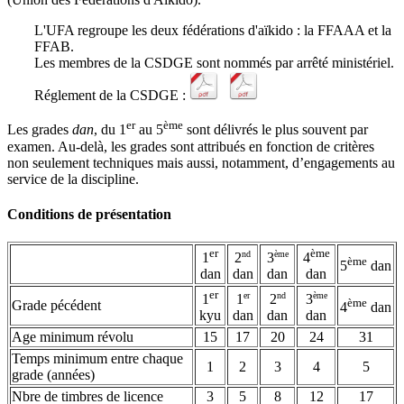
L'UFA regroupe les deux fédérations d'aïkido : la FFAAA et la
FFAB.
Les membres de la CSDGE sont nommés par arrêté ministériel.
Réglement de la CSDGE :
er
ème
Les grades
dan
, du 1
au 5
sont délivrés le plus souvent par
examen. Au-delà, les grades sont attribués en fonction de critères
non seulement techniques mais aussi, notamment, d’engagements au
service de la discipline.
Conditions de présentation
er
ème
nd
ème
1
2
3
4
ème
5
dan
dan
dan
dan
dan
er
er
nd
ème
1
1
2
3
ème
Grade pécédent
4
dan
kyu
dan
dan
dan
Age minimum révolu
15
17
20
24
31
Temps minimum entre chaque
1
2
3
4
5
grade (années)
Nbre de timbres de licence
3
5
8
12
17