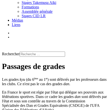
Stages Takemusu Aïki
Formations
Assemblée générale
Stages CID LR
Médias
Liens
Trouver un club
Rechercher
Passages de grades
ème
er
Les grades
kyu
(du 6
au 1
) sont délivrés par les professeurs dans
les clubs. Ce n'est pas le cas des grades
dan
.
En France le sport est régie par l'état qui délègue ses pouvoirs aux
fédérations sportives. Dans ce cadre les grades
dan
sont délivrés par
l'état et sous son contrôle au travers de la Commission
Spécialisée des Dan et Grades Equivalents (CSDGE) de l'UFA
(Union des Fédérations d'Aïkido).