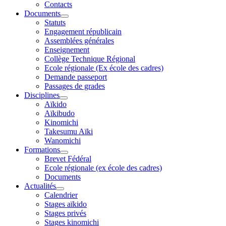
Contacts
Documents
Statuts
Engagement républicain
Assemblées générales
Enseignement
Collège Technique Régional
Ecole régionale (Ex école des cadres)
Demande passeport
Passages de grades
Disciplines
Aïkido
Aïkibudo
Kinomichi
Takesumu Aïki
Wanomichi
Formations
Brevet Fédéral
Ecole régionale (ex école des cadres)
Documents
Actualités
Calendrier
Stages aïkido
Stages privés
Stages kinomichi