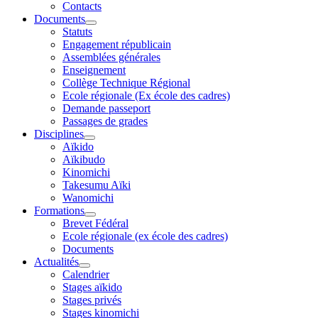
Contacts
Documents
Statuts
Engagement républicain
Assemblées générales
Enseignement
Collège Technique Régional
Ecole régionale (Ex école des cadres)
Demande passeport
Passages de grades
Disciplines
Aïkido
Aïkibudo
Kinomichi
Takesumu Aïki
Wanomichi
Formations
Brevet Fédéral
Ecole régionale (ex école des cadres)
Documents
Actualités
Calendrier
Stages aïkido
Stages privés
Stages kinomichi