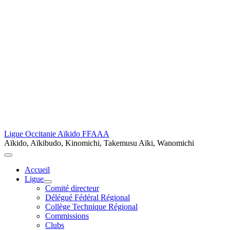
Ligue Occitanie Aïkido FFAAA
Aïkido, Aïkibudo, Kinomichi, Takemusu Aïki, Wanomichi
Accueil
Ligue
Comité directeur
Délégué Fédéral Régional
Collège Technique Régional
Commissions
Clubs