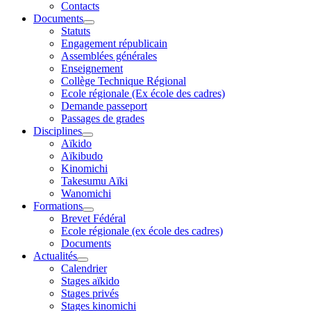
Contacts
Documents
Statuts
Engagement républicain
Assemblées générales
Enseignement
Collège Technique Régional
Ecole régionale (Ex école des cadres)
Demande passeport
Passages de grades
Disciplines
Aïkido
Aïkibudo
Kinomichi
Takesumu Aïki
Wanomichi
Formations
Brevet Fédéral
Ecole régionale (ex école des cadres)
Documents
Actualités
Calendrier
Stages aïkido
Stages privés
Stages kinomichi