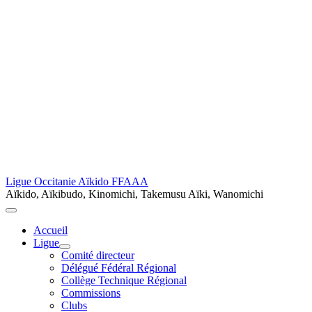
Ligue Occitanie Aïkido FFAAA
Aïkido, Aïkibudo, Kinomichi, Takemusu Aïki, Wanomichi
Accueil
Ligue
Comité directeur
Délégué Fédéral Régional
Collège Technique Régional
Commissions
Clubs