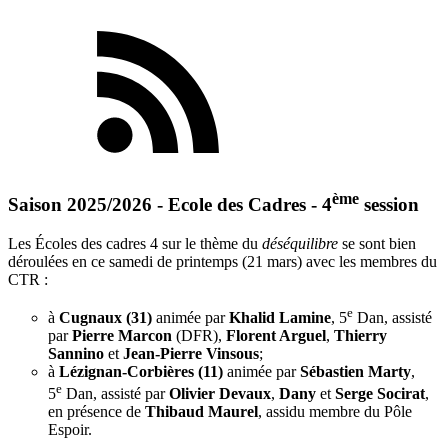
ème
Saison 2025/2026 - Ecole des Cadres - 4
session
Les Écoles des cadres 4 sur le thème du
déséquilibre
se sont bien
déroulées en ce samedi de printemps (21 mars) avec les membres du
CTR :
e
à
Cugnaux (31)
animée par
Khalid Lamine
, 5
Dan, assisté
par
Pierre Marcon
(DFR),
Florent Arguel
,
Thierry
Sannino
et
Jean-Pierre Vinsous
;
à
Lézignan-Corbières (11)
animée par
Sébastien Marty
,
e
5
Dan, assisté par
Olivier Devaux
,
Dany
et
Serge Socirat
,
en présence de
Thibaud Maurel
, assidu membre du Pôle
Espoir.