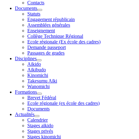
Contacts
Documents
Statuts
Engagement républicain
Assemblées générales
Enseignement
Collège Technique Régional
Ecole régionale (Ex école des cadres)
Demande passeport
Passages de grades
Disciplines
Aïkido
Aïkibudo
Kinomichi
Takesumu Aïki
Wanomichi
Formations
Brevet Fédéral
Ecole régionale (ex école des cadres)
Documents
Actualités
Calendrier
Stages aïkido
Stages privés
Stages kinomichi