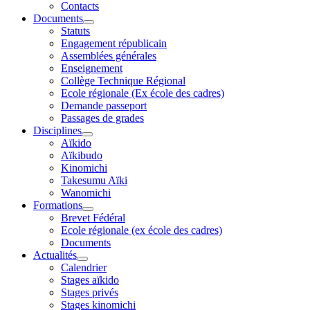
Contacts
Documents
Statuts
Engagement républicain
Assemblées générales
Enseignement
Collège Technique Régional
Ecole régionale (Ex école des cadres)
Demande passeport
Passages de grades
Disciplines
Aïkido
Aïkibudo
Kinomichi
Takesumu Aïki
Wanomichi
Formations
Brevet Fédéral
Ecole régionale (ex école des cadres)
Documents
Actualités
Calendrier
Stages aïkido
Stages privés
Stages kinomichi