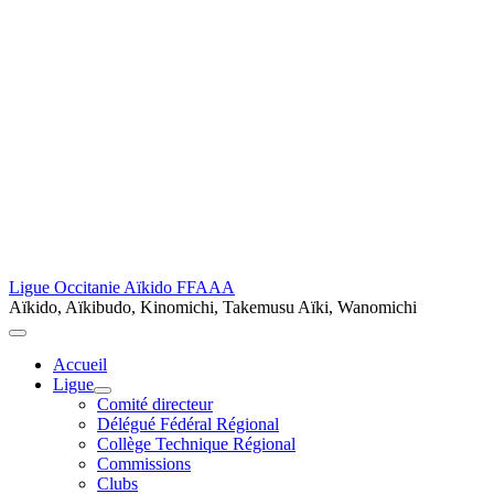
Ligue Occitanie Aïkido FFAAA
Aïkido, Aïkibudo, Kinomichi, Takemusu Aïki, Wanomichi
Accueil
Ligue
Comité directeur
Délégué Fédéral Régional
Collège Technique Régional
Commissions
Clubs