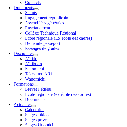
Contacts
Documents
Statuts
Engagement républicain
Assemblées générales
Enseignement
Collège Technique Régional
Ecole régionale (Ex école des cadres)
Demande passeport
Passages de grades
Disciplines
Aïkido
Aïkibudo
Kinomichi
Takesumu Aïki
Wanomichi
Formations
Brevet Fédéral
Ecole régionale (ex école des cadres)
Documents
Actualités
Calendrier
Stages aïkido
Stages privés
Stages kinomichi