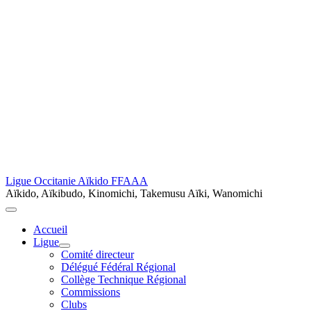
Ligue Occitanie Aïkido FFAAA
Aïkido, Aïkibudo, Kinomichi, Takemusu Aïki, Wanomichi
Accueil
Ligue
Comité directeur
Délégué Fédéral Régional
Collège Technique Régional
Commissions
Clubs