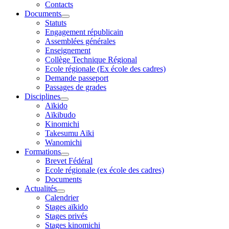
Contacts
Documents
Statuts
Engagement républicain
Assemblées générales
Enseignement
Collège Technique Régional
Ecole régionale (Ex école des cadres)
Demande passeport
Passages de grades
Disciplines
Aïkido
Aïkibudo
Kinomichi
Takesumu Aïki
Wanomichi
Formations
Brevet Fédéral
Ecole régionale (ex école des cadres)
Documents
Actualités
Calendrier
Stages aïkido
Stages privés
Stages kinomichi